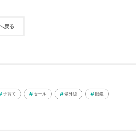
へ戻る
子育て
セール
紫外線
眼鏡