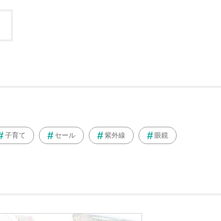
子育て
セール
紫外線
眼鏡