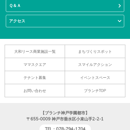
Ｑ＆Ａ
アクセス
大和リース商業施設一覧
まちづくりスポット
ママスクエア
スマイルアクション
テナント募集
イベントスペース
お問い合わせ
ブランチTOP
【ブランチ神戸学園都市】
〒655-0009
神戸市垂水区小束山手2-2-1
TEL：078-794-1704