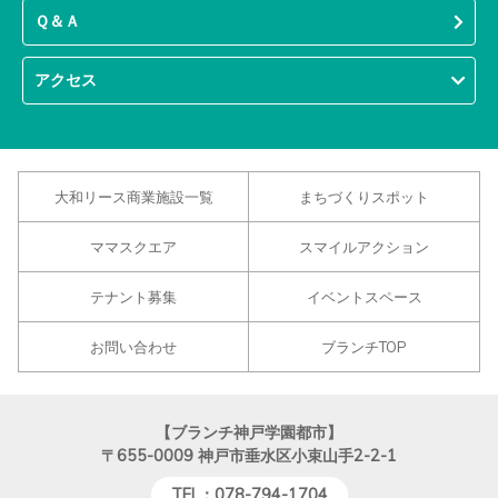
Ｑ＆Ａ
アクセス
大和リース商業施設一覧
まちづくりスポット
ママスクエア
スマイルアクション
テナント募集
イベントスペース
お問い合わせ
ブランチTOP
【ブランチ神戸学園都市】
〒655-0009
神戸市垂水区小束山手2-2-1
TEL：078-794-1704