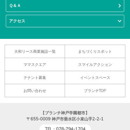
Ｑ＆Ａ
アクセス
大和リース商業施設一覧
まちづくりスポット
ママスクエア
スマイルアクション
テナント募集
イベントスペース
お問い合わせ
ブランチTOP
【ブランチ神戸学園都市】
〒655-0009
神戸市垂水区小束山手2-2-1
TEL：078-794-1704