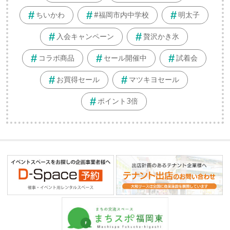
ちいかわ
#福岡市内中学校
明太子
入会キャンペーン
贅沢かき氷
コラボ商品
セール開催中
試着会
お買得セール
マツキヨセール
ポイント3倍