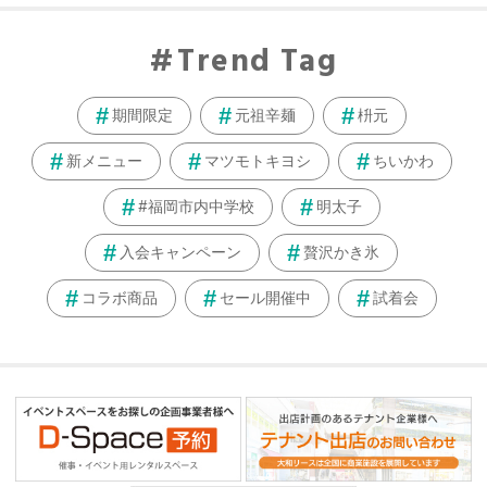
Trend Tag
期間限定
元祖辛麺
枡元
新メニュー
マツモトキヨシ
ちいかわ
#福岡市内中学校
明太子
入会キャンペーン
贅沢かき氷
コラボ商品
セール開催中
試着会