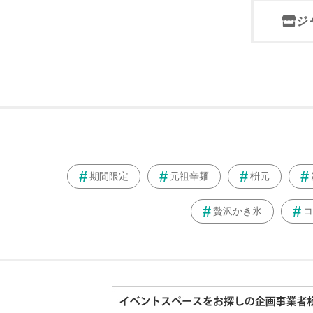
ジ
期間限定
元祖辛麺
枡元
贅沢かき氷
コ