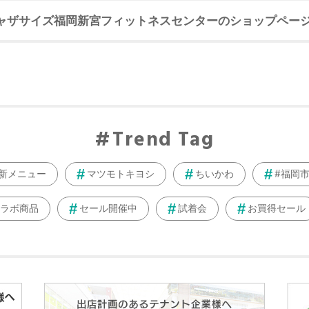
ャザサイズ福岡新宮フィットネスセンターのショップペー
Trend Tag
新メニュー
マツモトキヨシ
ちいかわ
#福岡
ラボ商品
セール開催中
試着会
お買得セール