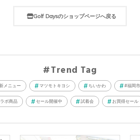
Golf Daysのショップページへ戻る
Trend Tag
新メニュー
マツモトキヨシ
ちいかわ
#福岡
ラボ商品
セール開催中
試着会
お買得セール