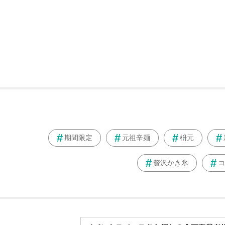
期間限定
元祖辛麺
枡元
贅沢かき氷
コ